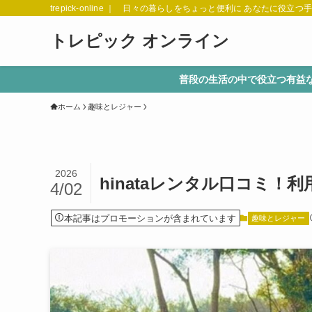
trepick-online ｜ 日々の暮らしをちょっと便利に あなたに役立つ
トレピック オンライン
普段の生活の中で役立つ有益
ホーム
趣味とレジャー
2026
hinataレンタル口コミ！
4/02
本記事はプロモーションが含まれています
趣味とレジャー