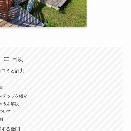
目次
？口コミと評判
声
単ステップを紹介
金体系を解説
ついて
例
関する疑問